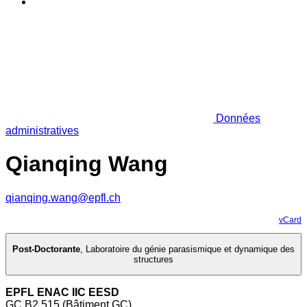
Données
administratives
Qianqing Wang
qianqing.wang@epfl.ch
vCard
Post-Doctorante
,
Laboratoire du génie parasismique et dynamique des
structures
EPFL ENAC IIC EESD
GC B2 515 (Bâtiment GC)