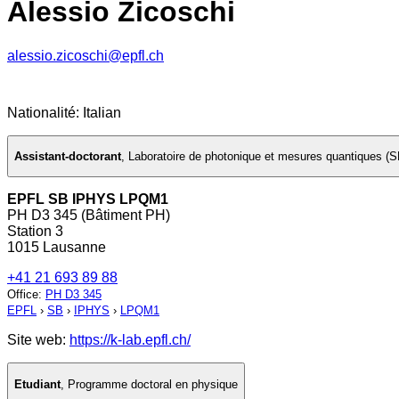
Alessio Zicoschi
alessio.zicoschi@epfl.ch
Nationalité: Italian
Assistant-doctorant
,
Laboratoire de photonique et mesures quantiques (S
EPFL SB IPHYS LPQM1
PH D3 345 (Bâtiment PH)
Station 3
1015 Lausanne
+41 21 693 89 88
Office
:
PH D3 345
EPFL
›
SB
›
IPHYS
›
LPQM1
Site web:
https://k-lab.epfl.ch/
Etudiant
,
Programme doctoral en physique