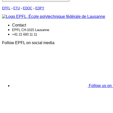
EPFL
›
ETU
›
EDOC
›
EDPY
Contact
EPFL CH-1015 Lausanne
+41 21 693 11 11
Follow EPFL on social media
Follow us on