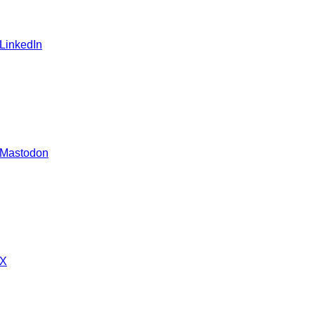
 LinkedIn
 Mastodon
 X