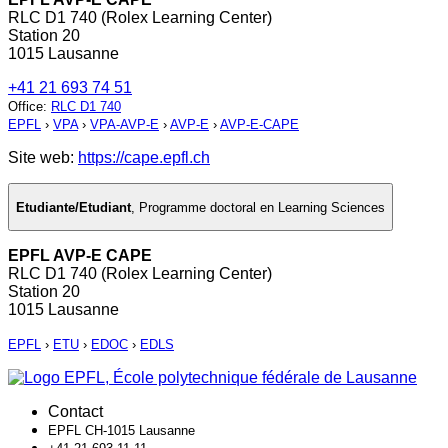
RLC D1 740 (Rolex Learning Center)
Station 20
1015 Lausanne
+41 21 693 74 51
Office
:
RLC D1 740
EPFL
›
VPA
›
VPA-AVP-E
›
AVP-E
›
AVP-E-CAPE
Site web:
https://cape.epfl.ch
Etudiante/Etudiant
,
Programme doctoral en Learning Sciences
EPFL AVP-E CAPE
RLC D1 740 (Rolex Learning Center)
Station 20
1015 Lausanne
EPFL
›
ETU
›
EDOC
›
EDLS
Contact
EPFL CH-1015 Lausanne