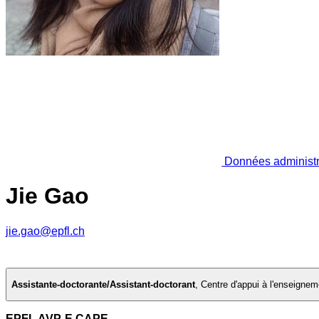
Données administr
Jie Gao
jie.gao@epfl.ch
Assistante-doctorante/Assistant-doctorant
,
Centre d'appui à l'enseignem
EPFL AVP-E CAPE