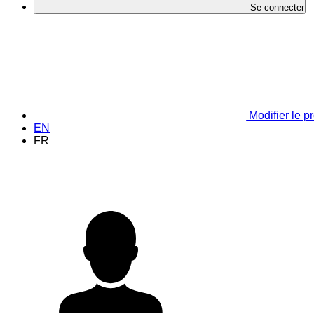
Se connecter
Modifier le pr
EN
FR