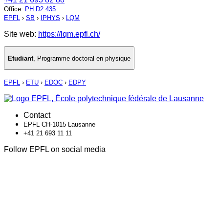
Office
:
PH D2 435
EPFL
›
SB
›
IPHYS
›
LQM
Site web:
https://lqm.epfl.ch/
Etudiant
,
Programme doctoral en physique
EPFL
›
ETU
›
EDOC
›
EDPY
Contact
EPFL CH-1015 Lausanne
+41 21 693 11 11
Follow EPFL on social media