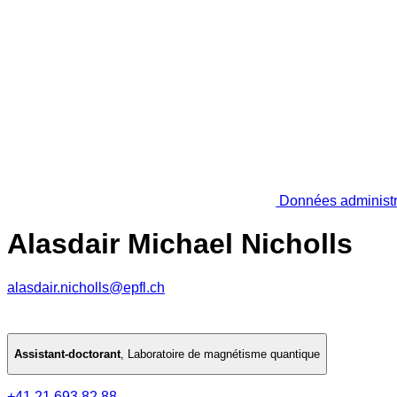
Données administr
Alasdair Michael Nicholls
alasdair.nicholls@epfl.ch
Assistant-doctorant
,
Laboratoire de magnétisme quantique
+41 21 693 82 88