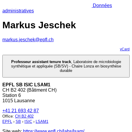
Données
administratives
Markus Jeschek
markus.jeschek@epfl.ch
vCard
Professeur assistant tenure track
,
Laboratoire de microbiologie
synthétique et appliquée (SB/SV) - Chaire Lonza en biosynthèse
durable
EPFL SB ISIC LSAM1
CH B2 402 (Bâtiment CH)
Station 6
1015 Lausanne
+41 21 693 42 87
Office
:
CH B2 402
EPFL
›
SB
›
ISIC
›
LSAM1
Site web:
https://www.epfl.ch/labs/lsam/