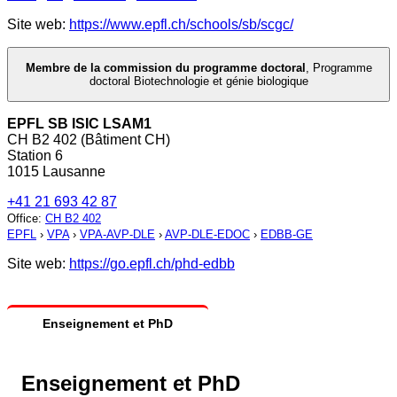
Site web:
https://www.epfl.ch/schools/sb/scgc/
Membre de la commission du programme doctoral
,
Programme
doctoral Biotechnologie et génie biologique
EPFL SB ISIC LSAM1
CH B2 402 (Bâtiment CH)
Station 6
1015 Lausanne
+41 21 693 42 87
Office
:
CH B2 402
EPFL
›
VPA
›
VPA-AVP-DLE
›
AVP-DLE-EDOC
›
EDBB-GE
Site web:
https://go.epfl.ch/phd-edbb
Enseignement et PhD
Enseignement et PhD