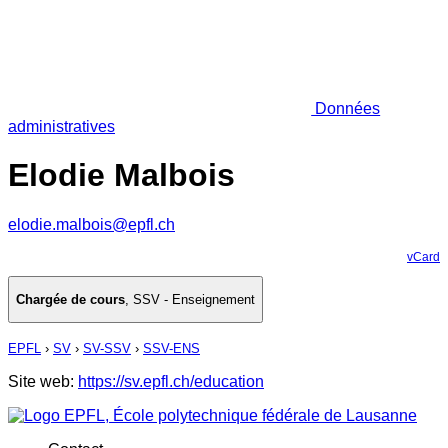
Données
administratives
Elodie Malbois
elodie.malbois@epfl.ch
vCard
Chargée de cours
,
SSV - Enseignement
EPFL
›
SV
›
SV-SSV
›
SSV-ENS
Site web:
https://sv.epfl.ch/education