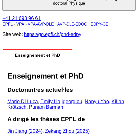
doctoral Physique
+41 21 693 96 61
EPFL
›
VPA
›
VPA-AVP-DLE
›
AVP-DLE-EDOC
›
EDPY-GE
Site web:
https://go.epfl.ch/phd-edpy
Enseignement et PhD
Enseignement et PhD
Doctorant·es actuel·les
Mario Di Luca
,
Emily Hajigeorgiou
,
Nanyu Yao
,
Kilian
Krötzsch
,
Punam Barman
A dirigé les thèses EPFL de
Jin Jiang (2024)
,
Zekang Zhou (2025)