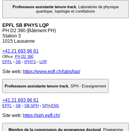
Professeure assistante tenure track
,
Laboratoire de physique
quantique, topologie et corrélations
EPFL SB IPHYS LQP
PH D2 390 (Bâtiment PH)
Station 3
1015 Lausanne
+41 21 693 96 61
Office
:
PH D2 390
EPFL
›
SB
›
IPHYS
›
LQP
Site web:
https://www.epfl.ch/labs/lqp/
Professeure assistante tenure track
,
SPH - Enseignement
+41 21 693 96 61
EPFL
›
SB
›
SB-SPH
›
SPH-ENS
Site web:
https://sph.epfl.ch/
Membre de la commission du programme doctoral
,
Programme