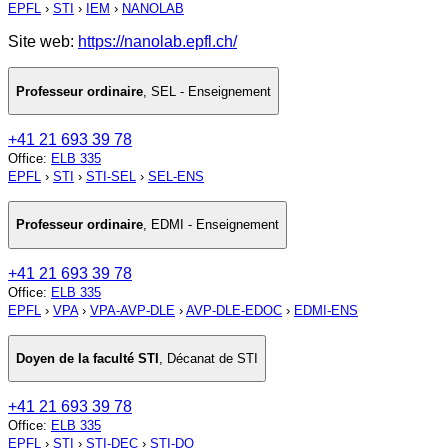
EPFL
›
STI
›
IEM
›
NANOLAB
Site web:
https://nanolab.epfl.ch/
Professeur ordinaire
,
SEL - Enseignement
+41 21 693 39 78
Office
:
ELB 335
EPFL
›
STI
›
STI-SEL
›
SEL-ENS
Professeur ordinaire
,
EDMI - Enseignement
+41 21 693 39 78
Office
:
ELB 335
EPFL
›
VPA
›
VPA-AVP-DLE
›
AVP-DLE-EDOC
›
EDMI-ENS
Doyen de la faculté STI
,
Décanat de STI
+41 21 693 39 78
Office
:
ELB 335
EPFL
›
STI
›
STI-DEC
›
STI-DO