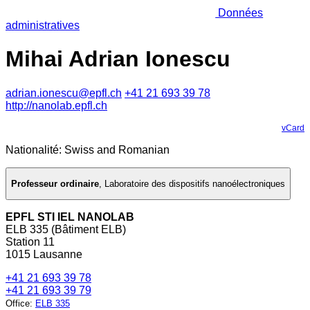
Données
administratives
Mihai Adrian Ionescu
adrian.ionescu@epfl.ch
+41 21 693 39 78
http://nanolab.epfl.ch
vCard
Nationalité: Swiss and Romanian
Professeur ordinaire
,
Laboratoire des dispositifs nanoélectroniques
EPFL STI IEL NANOLAB
ELB 335 (Bâtiment ELB)
Station 11
1015 Lausanne
+41 21 693 39 78
+41 21 693 39 79
Office
:
ELB 335