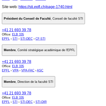
Site web:
https://sti.epfl.ch/page-1740.html
Président du Conseil de Faculté
,
Conseil de faculté STI
+41 21 693 39 78
Office
:
ELB 335
EPFL
›
STI
›
STI-DEC
›
CF-STI
Membre
,
Comité stratégique académique de l'EPFL
+41 21 693 39 78
Office
:
ELB 335
EPFL
›
VPA
›
VPA-FAC
›
ASC
Membre
,
Direction de la faculté STI
+41 21 693 39 78
Office
:
ELB 335
EPFL
›
STI
›
STI-DEC
›
STI-DIR