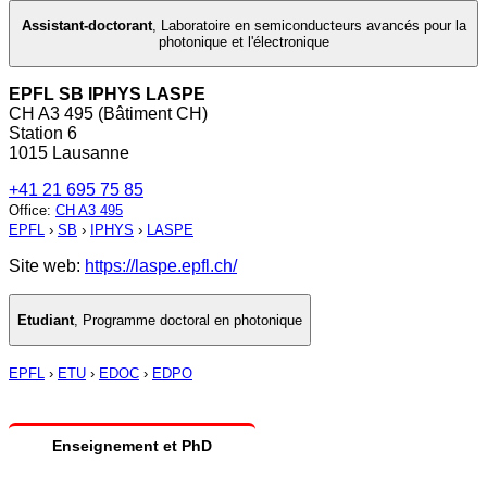
Assistant-doctorant
,
Laboratoire en semiconducteurs avancés pour la
photonique et l'électronique
EPFL SB IPHYS LASPE
CH A3 495 (Bâtiment CH)
Station 6
1015 Lausanne
+41 21 695 75 85
Office
:
CH A3 495
EPFL
›
SB
›
IPHYS
›
LASPE
Site web:
https://laspe.epfl.ch/
Etudiant
,
Programme doctoral en photonique
EPFL
›
ETU
›
EDOC
›
EDPO
Enseignement et PhD