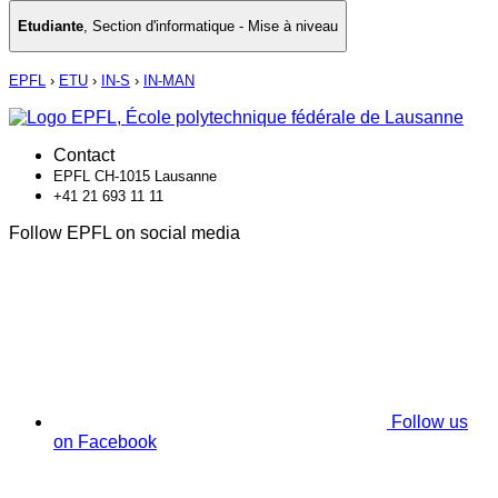
Etudiante
,
Section d'informatique - Mise à niveau
EPFL
›
ETU
›
IN-S
›
IN-MAN
Contact
EPFL CH-1015 Lausanne
+41 21 693 11 11
Follow EPFL on social media
Follow us
on Facebook