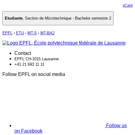
vCard
Etudiante
,
Section de Microtechnique - Bachelor semestre 2
EPFL
›
ETU
›
MT-S
›
MT-BA2
Contact
EPFL CH-1015 Lausanne
+41 21 693 11 11
Follow EPFL on social media
Follow us
on Facebook