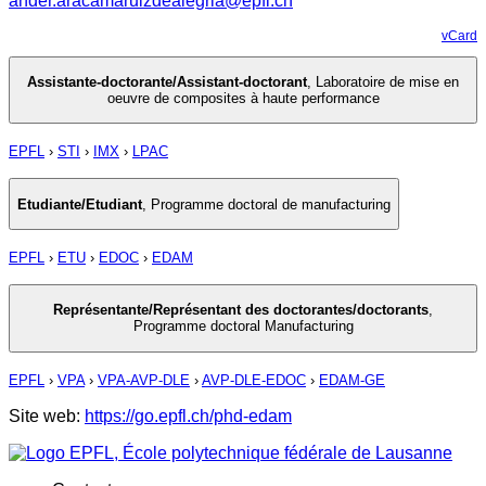
ander.aracamaruizdealegria@epfl.ch
vCard
Assistante-doctorante/Assistant-doctorant
,
Laboratoire de mise en
oeuvre de composites à haute performance
EPFL
›
STI
›
IMX
›
LPAC
Etudiante/Etudiant
,
Programme doctoral de manufacturing
EPFL
›
ETU
›
EDOC
›
EDAM
Représentante/Représentant des doctorantes/doctorants
,
Programme doctoral Manufacturing
EPFL
›
VPA
›
VPA-AVP-DLE
›
AVP-DLE-EDOC
›
EDAM-GE
Site web:
https://go.epfl.ch/phd-edam