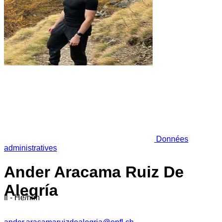
Données
administratives
Ander Aracama Ruiz De
Alegría
Il - He/him