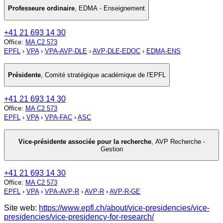
Professeure ordinaire
,
EDMA - Enseignement
+41 21 693 14 30
Office
:
MA C2 573
EPFL
›
VPA
›
VPA-AVP-DLE
›
AVP-DLE-EDOC
›
EDMA-ENS
Présidente
,
Comité stratégique académique de l'EPFL
+41 21 693 14 30
Office
:
MA C2 573
EPFL
›
VPA
›
VPA-FAC
›
ASC
Vice-présidente associée pour la recherche
,
AVP Recherche -
Gestion
+41 21 693 14 30
Office
:
MA C2 573
EPFL
›
VPA
›
VPA-AVP-R
›
AVP-R
›
AVP-R-GE
Site web:
https://www.epfl.ch/about/vice-presidencies/vice-
presidencies/vice-presidency-for-research/