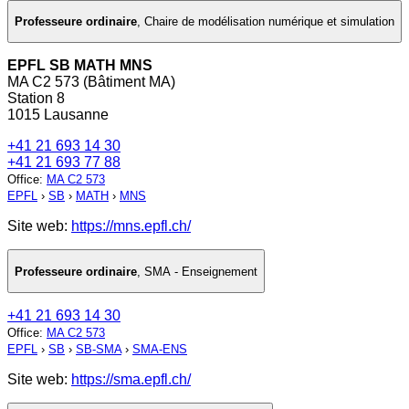
Professeure ordinaire
,
Chaire de modélisation numérique et simulation
EPFL SB MATH MNS
MA C2 573 (Bâtiment MA)
Station 8
1015 Lausanne
+41 21 693 14 30
+41 21 693 77 88
Office
:
MA C2 573
EPFL
›
SB
›
MATH
›
MNS
Site web:
https://mns.epfl.ch/
Professeure ordinaire
,
SMA - Enseignement
+41 21 693 14 30
Office
:
MA C2 573
EPFL
›
SB
›
SB-SMA
›
SMA-ENS
Site web:
https://sma.epfl.ch/