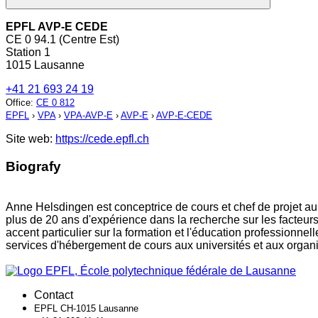
EPFL AVP-E CEDE
CE 0 94.1 (Centre Est)
Station 1
1015 Lausanne
+41 21 693 24 19
Office
:
CE 0 812
EPFL
›
VPA
›
VPA-AVP-E
›
AVP-E
›
AVP-E-CEDE
Site web:
https://cede.epfl.ch
Biografy
Anne Helsdingen est conceptrice de cours et chef de projet a
plus de 20 ans d'expérience dans la recherche sur les facteurs
accent particulier sur la formation et l'éducation professionne
services d'hébergement de cours aux universités et aux organis
Contact
EPFL CH-1015 Lausanne