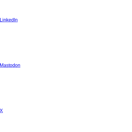
 LinkedIn
 Mastodon
 X