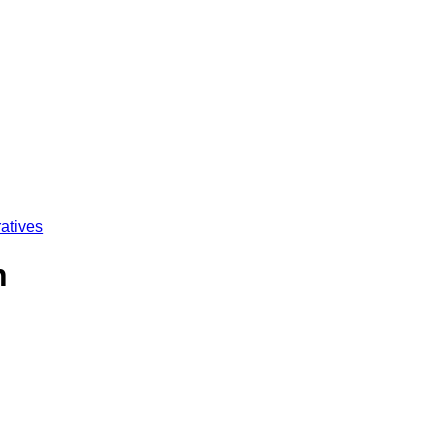
atives
n