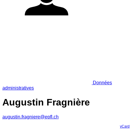
Données
administratives
Augustin Fragnière
augustin.fragniere@epfl.ch
vCard