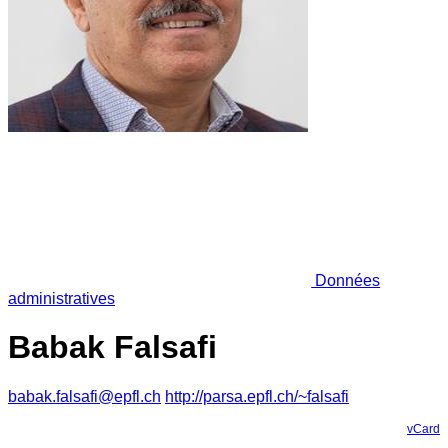
Données
administratives
Babak Falsafi
babak.falsafi@epfl.ch
http://parsa.epfl.ch/~falsafi
vCard