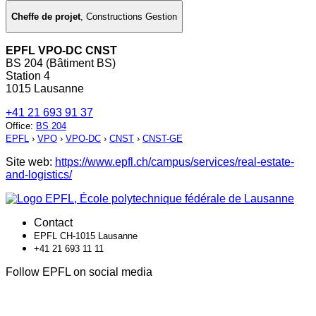
Cheffe de projet
,
Constructions Gestion
EPFL VPO-DC CNST
BS 204 (Bâtiment BS)
Station 4
1015 Lausanne
+41 21 693 91 37
Office
:
BS 204
EPFL
›
VPO
›
VPO-DC
›
CNST
›
CNST-GE
Site web:
https://www.epfl.ch/campus/services/real-estate-
and-logistics/
Contact
EPFL CH-1015 Lausanne
+41 21 693 11 11
Follow EPFL on social media