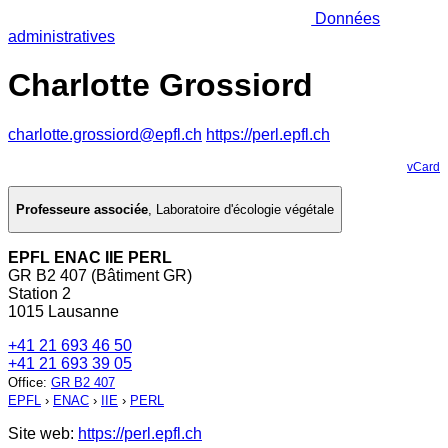
Données
administratives
Charlotte Grossiord
charlotte.grossiord@epfl.ch
https://perl.epfl.ch
vCard
Professeure associée
,
Laboratoire d'écologie végétale
EPFL ENAC IIE PERL
GR B2 407 (Bâtiment GR)
Station 2
1015 Lausanne
+41 21 693 46 50
+41 21 693 39 05
Office
:
GR B2 407
EPFL
›
ENAC
›
IIE
›
PERL
Site web:
https://perl.epfl.ch