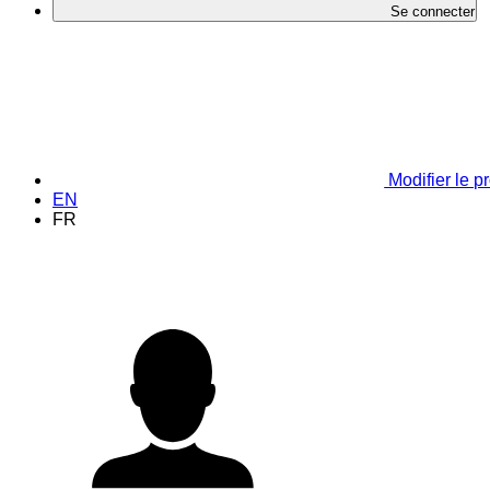
Se connecter
Modifier le pr
EN
FR