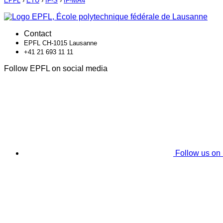
EPFL
›
ETU
›
IF-S
›
IF-MA4
Contact
EPFL CH-1015 Lausanne
+41 21 693 11 11
Follow EPFL on social media
Follow us on