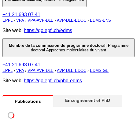
+41 21 693 07 41
EPFL
›
VPA
›
VPA-AVP-DLE
›
AVP-DLE-EDOC
›
EDMS-ENS
Site web:
https://go.epfl.ch/edms
Membre de la commission du programme doctoral
,
Programme
doctoral Approches moléculaires du vivant
+41 21 693 07 41
EPFL
›
VPA
›
VPA-AVP-DLE
›
AVP-DLE-EDOC
›
EDMS-GE
Site web:
https://go.epfl.ch/phd-edms
Enseignement et PhD
Publications