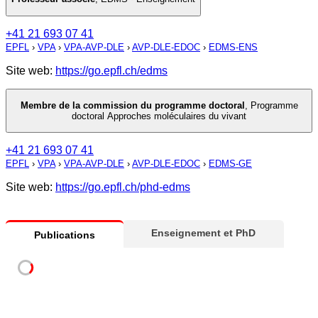
+41 21 693 07 41
EPFL
›
VPA
›
VPA-AVP-DLE
›
AVP-DLE-EDOC
›
EDMS-ENS
Site web:
https://go.epfl.ch/edms
Membre de la commission du programme doctoral
,
Programme
doctoral Approches moléculaires du vivant
+41 21 693 07 41
EPFL
›
VPA
›
VPA-AVP-DLE
›
AVP-DLE-EDOC
›
EDMS-GE
Site web:
https://go.epfl.ch/phd-edms
Enseignement et PhD
Publications