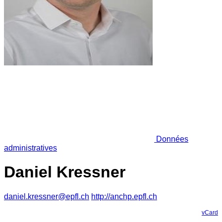
Données
administratives
Daniel Kressner
daniel.kressner@epfl.ch
http://anchp.epfl.ch
vCard