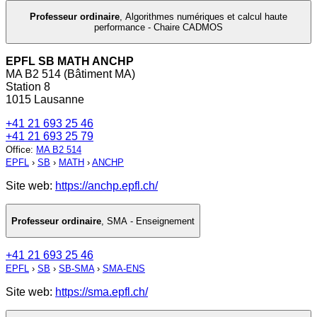
Professeur ordinaire
,
Algorithmes numériques et calcul haute
performance - Chaire CADMOS
EPFL SB MATH ANCHP
MA B2 514 (Bâtiment MA)
Station 8
1015 Lausanne
+41 21 693 25 46
+41 21 693 25 79
Office
:
MA B2 514
EPFL
›
SB
›
MATH
›
ANCHP
Site web:
https://anchp.epfl.ch/
Professeur ordinaire
,
SMA - Enseignement
+41 21 693 25 46
EPFL
›
SB
›
SB-SMA
›
SMA-ENS
Site web:
https://sma.epfl.ch/