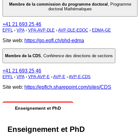
Membre de la commission du programme doctoral
,
Programme
doctoral Mathématiques
+41 21 693 25 46
EPFL
›
VPA
›
VPA-AVP-DLE
›
AVP-DLE-EDOC
›
EDMA-GE
Site web:
https://go.epfl.ch/phd-edma
Membre de la CDS
,
Conférence des directions de sections
+41 21 693 25 46
EPFL
›
VPA
›
VPA-AVP-E
›
AVP-E
›
AVP-E-CDS
Site web:
https://epflch.sharepoint.com/sites/CDS
Enseignement et PhD
Enseignement et PhD