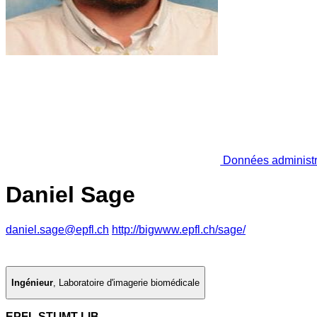
Données administr
Daniel Sage
daniel.sage@epfl.ch
http://bigwww.epfl.ch/sage/
Ingénieur
,
Laboratoire d'imagerie biomédicale
EPFL STI IMT LIB