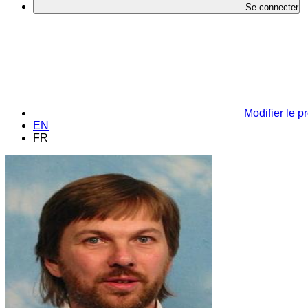
Se connecter
Modifier le pr
EN
FR