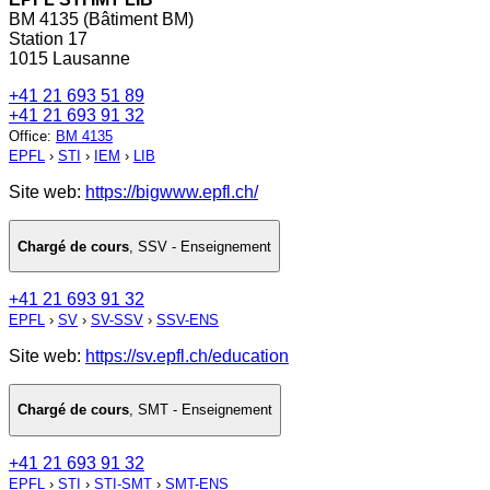
BM 4135 (Bâtiment BM)
Station 17
1015 Lausanne
+41 21 693 51 89
+41 21 693 91 32
Office
:
BM 4135
EPFL
›
STI
›
IEM
›
LIB
Site web:
https://bigwww.epfl.ch/
Chargé de cours
,
SSV - Enseignement
+41 21 693 91 32
EPFL
›
SV
›
SV-SSV
›
SSV-ENS
Site web:
https://sv.epfl.ch/education
Chargé de cours
,
SMT - Enseignement
+41 21 693 91 32
EPFL
›
STI
›
STI-SMT
›
SMT-ENS