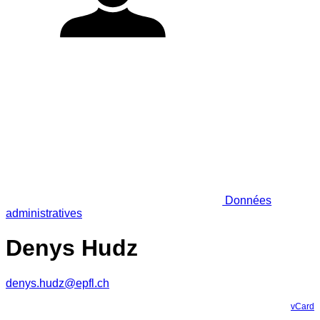
Données
administratives
Denys Hudz
denys.hudz@epfl.ch
vCard