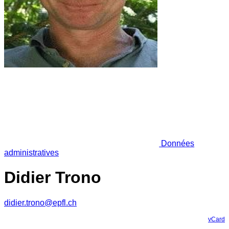
Données
administratives
Didier Trono
didier.trono@epfl.ch
vCard