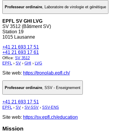
Professeur ordinaire
,
Laboratoire de virologie et génétique
EPFL SV GHI LVG
SV 3512 (Bâtiment SV)
Station 19
1015 Lausanne
+41 21 693 17 51
+41 21 693 17 61
Office
:
SV 3512
EPFL
›
SV
›
GHI
›
LVG
Site web:
https://tronolab.epfl.ch/
Professeur ordinaire
,
SSV - Enseignement
+41 21 693 17 51
EPFL
›
SV
›
SV-SSV
›
SSV-ENS
Site web:
https://sv.epfl.ch/education
Mission