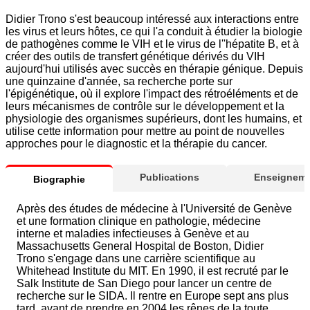
Didier Trono s'est beaucoup intéressé aux interactions entre
les virus et leurs hôtes, ce qui l'a conduit à étudier la biologie
de pathogènes comme le VIH et le virus de l''hépatite B, et à
créer des outils de transfert génétique dérivés du VIH
aujourd'hui utilisés avec succès en thérapie génique. Depuis
une quinzaine d'année, sa recherche porte sur
l'épigénétique, où il explore l'impact des rétroéléments et de
leurs mécanismes de contrôle sur le développement et la
physiologie des organismes supérieurs, dont les humains, et
utilise cette information pour mettre au point de nouvelles
approches pour le diagnostic et la thérapie du cancer.
Publications
Enseigneme
Biographie
Après des études de médecine à l'Université de Genève
et une formation clinique en pathologie, médecine
interne et maladies infectieuses à Genève et au
Massachusetts General Hospital de Boston, Didier
Trono s'engage dans une carrière scientifique au
Whitehead Institute du MIT. En 1990, il est recruté par le
Salk Institute de San Diego pour lancer un centre de
recherche sur le SIDA. Il rentre en Europe sept ans plus
tard, avant de prendre en 2004 les rênes de la toute