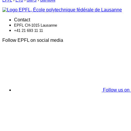
EPFL
›
ETU
›
GM-S
›
GM-MA4
Contact
EPFL CH-1015 Lausanne
+41 21 693 11 11
Follow EPFL on social media
Follow us on