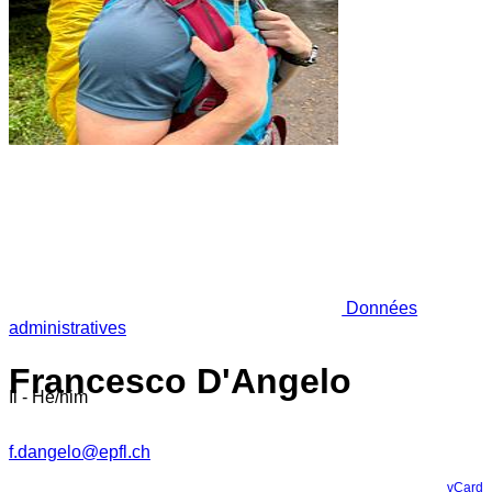
Données
administratives
Francesco D'Angelo
Il - He/him
f.dangelo@epfl.ch
vCard