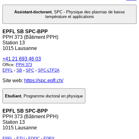
Assistant-doctorant
,
SPC - Physique des plasmas de basse
température et applications
EPFL SB SPC-BPP
PPH 373 (Bâtiment PPH)
Station 13
1015 Lausanne
+41 21 693 46 03
Office
:
PPH 373
EPFL
›
SB
›
SPC
›
SPC-LTP2A
Site web:
https://spc.epfl.ch/
Etudiant
,
Programme doctoral en physique
EPFL SB SPC-BPP
PPH 373 (Bâtiment PPH)
Station 13
1015 Lausanne
EPFL
›
ETU
›
EDOC
›
EDPY