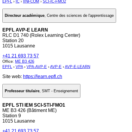
EPFL
›
IC
›
IINFCOM
›
SCI-IC-FMO2
Directeur académique
,
Centre des sciences de l'apprentissage
EPFL AVP-E LEARN
RLC D1 740 (Rolex Learning Center)
Station 20
1015 Lausanne
+41 21 693 73 57
Office
:
ME B3 426
EPFL
›
VPA
›
VPA-AVP-E
›
AVP-E
›
AVP-E-LEARN
Site web:
https://learn.epfl.ch
Professeur titulaire
,
SMT - Enseignement
EPFL STI IEM SCI-STI-FMO1
ME B3 426 (Bâtiment ME)
Station 9
1015 Lausanne
+41 21 693 73 57