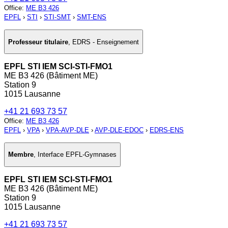
Office
:
ME B3 426
EPFL
›
STI
›
STI-SMT
›
SMT-ENS
Professeur titulaire
,
EDRS - Enseignement
EPFL STI IEM SCI-STI-FMO1
ME B3 426 (Bâtiment ME)
Station 9
1015 Lausanne
+41 21 693 73 57
Office
:
ME B3 426
EPFL
›
VPA
›
VPA-AVP-DLE
›
AVP-DLE-EDOC
›
EDRS-ENS
Membre
,
Interface EPFL-Gymnases
EPFL STI IEM SCI-STI-FMO1
ME B3 426 (Bâtiment ME)
Station 9
1015 Lausanne
+41 21 693 73 57