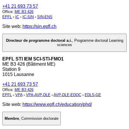
+41 21 693 73 57
Office
:
ME B3 426
EPFL
›
IC
›
IC-SIN
›
SIN-ENS
Site web:
https://sin.epfl.ch
Directeur de programme doctoral a.i.
,
Programme doctoral Learning
sciences
EPFL STI IEM SCI-STI-FMO1
ME B3 426 (Bâtiment ME)
Station 9
1015 Lausanne
+41 21 693 73 57
Office
:
ME B3 426
EPFL
›
VPA
›
VPA-AVP-DLE
›
AVP-DLE-EDOC
›
EDLS-GE
Site web:
https://www.epfl.ch/education/phd/
Membre
,
Commission doctorale