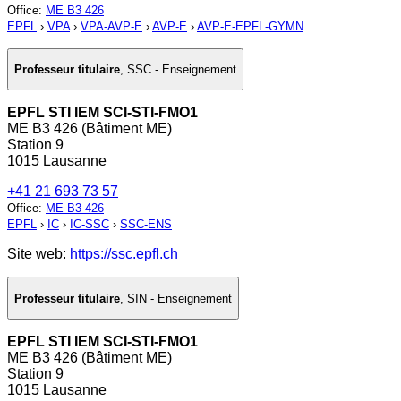
Office
:
ME B3 426
EPFL
›
VPA
›
VPA-AVP-E
›
AVP-E
›
AVP-E-EPFL-GYMN
Professeur titulaire
,
SSC - Enseignement
EPFL STI IEM SCI-STI-FMO1
ME B3 426 (Bâtiment ME)
Station 9
1015 Lausanne
+41 21 693 73 57
Office
:
ME B3 426
EPFL
›
IC
›
IC-SSC
›
SSC-ENS
Site web:
https://ssc.epfl.ch
Professeur titulaire
,
SIN - Enseignement
EPFL STI IEM SCI-STI-FMO1
ME B3 426 (Bâtiment ME)
Station 9
1015 Lausanne