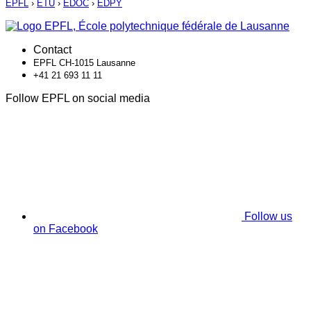
EPFL
›
ETU
›
EDOC
›
EDPY
Contact
EPFL CH-1015 Lausanne
+41 21 693 11 11
Follow EPFL on social media
Follow us
on Facebook