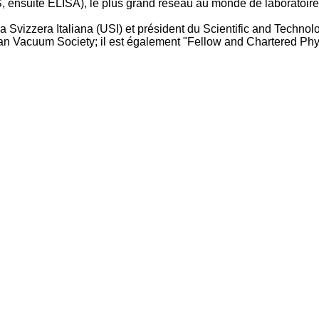
FS, ensuite ELISA), le plus grand réseau au monde de laboratoir
la Svizzera Italiana (USI) et président du Scientific and Technolog
an Vacuum Society; il est également "Fellow and Chartered Physic