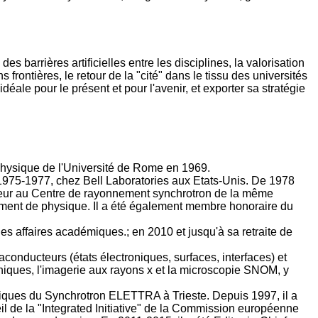
s barrières artificielles entre les disciplines, la valorisation
 frontières, le retour de la "cité" dans le tissu des universités
éale pour le présent et pour l'avenir, et exporter sa stratégie
 physique de l'Université de Rome en 1969.
e 1975-1977, chez Bell Laboratories aux Etats-Unis. De 1978
ecteur au Centre de rayonnement synchrotron de la même
tement de physique. Il a été également membre honoraire du
s affaires académiques.; en 2010 et jusqu'à sa retraite de
onducteurs (états électroniques, surfaces, interfaces) et
niques, l'imagerie aux rayons x et la microscopie SNOM, y
tifiques du Synchrotron ELETTRA à Trieste. Depuis 1997, il a
l de la "Integrated Initiative" de la Commission européenne