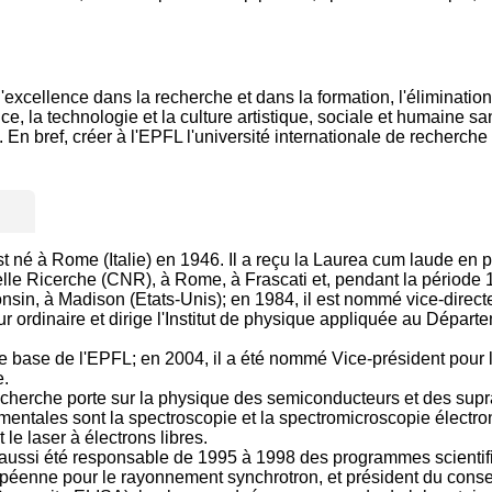
xcellence dans la recherche et dans la formation, l'élimination de
e, la technologie et la culture artistique, sociale et humaine sans
 bref, créer à l'EPFL l'université internationale de recherche id
st né à Rome (Italie) en 1946. Il a reçu la Laurea cum laude en
delle Ricerche (CNR), à Rome, à Frascati et, pendant la périod
consin, à Madison (Etats-Unis); en 1984, il est nommé vice-dir
r ordinaire et dirige l'Institut de physique appliquée au Dépar
base de l'EPFL; en 2004, il a été nommé Vice-président pour le
e.
echerche porte sur la physique des semiconducteurs et des suprac
entales sont la spectroscopie et la spectromicroscopie électro
e laser à électrons libres.
 il a aussi été responsable de 1995 à 1998 des programmes scien
péenne pour le rayonnement synchrotron, et président du consei