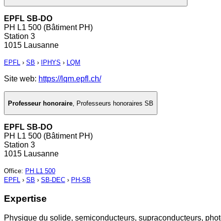
EPFL SB-DO
PH L1 500 (Bâtiment PH)
Station 3
1015 Lausanne
EPFL
›
SB
›
IPHYS
›
LQM
Site web:
https://lqm.epfl.ch/
Professeur honoraire
,
Professeurs honoraires SB
EPFL SB-DO
PH L1 500 (Bâtiment PH)
Station 3
1015 Lausanne
Office
:
PH L1 500
EPFL
›
SB
›
SB-DEC
›
PH-SB
Expertise
Physique du solide, semiconducteurs, supraconducteurs, phot