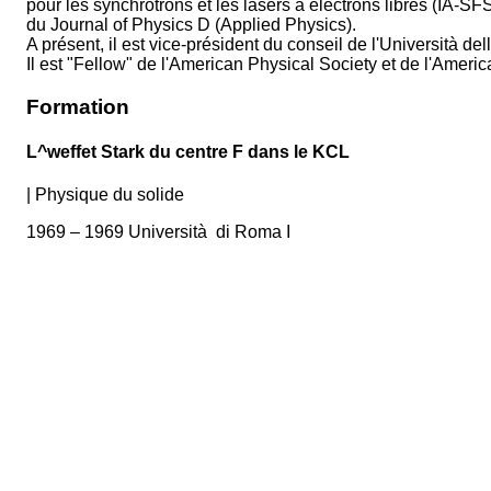
pour les synchrotrons et les lasers à électrons libres (IA-S
du Journal of Physics D (Applied Physics).
A présent, il est vice-président du conseil de l'Università del
Il est "Fellow" de l'American Physical Society et de l'Americ
Formation
L^weffet Stark du centre F dans le KCL
|
Physique du solide
1969 – 1969 Università di Roma I