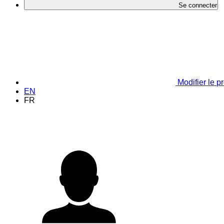
Se connecter
Modifier le pr
EN
FR