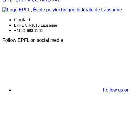
EPFL
›
ETU
›
MTE-S
›
MTE-MA2
Contact
EPFL CH-1015 Lausanne
+41 21 693 11 11
Follow EPFL on social media
Follow us on