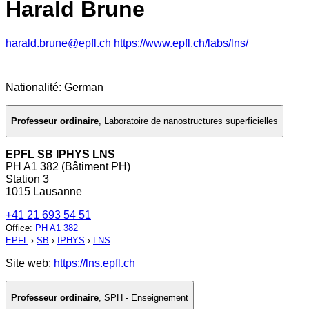
Harald Brune
harald.brune@epfl.ch
https://www.epfl.ch/labs/lns/
Nationalité: German
Professeur ordinaire
,
Laboratoire de nanostructures superficielles
EPFL SB IPHYS LNS
PH A1 382 (Bâtiment PH)
Station 3
1015 Lausanne
+41 21 693 54 51
Office
:
PH A1 382
EPFL
›
SB
›
IPHYS
›
LNS
Site web:
https://lns.epfl.ch
Professeur ordinaire
,
SPH - Enseignement