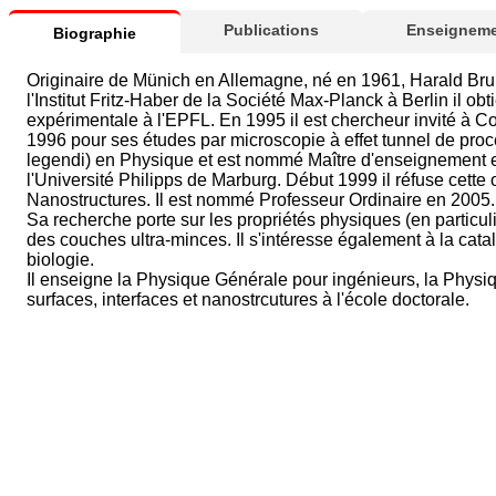
Publications
Enseigneme
Biographie
Originaire de Münich en Allemagne, né en 1961, Harald Bru
l'Institut Fritz-Haber de la Société Max-Planck à Berlin il obt
expérimentale à l'EPFL. En 1995 il est chercheur invité à Co
1996 pour ses études par microscopie à effet tunnel de proc
legendi) en Physique et est nommé Maître d'enseignement e
l'Université Philipps de Marburg. Début 1999 il réfuse cette o
Nanostructures. Il est nommé Professeur Ordinaire en 2005.
Sa recherche porte sur les propriétés physiques (en particu
des couches ultra-minces. Il s'intéresse également à la cata
biologie.
Il enseigne la Physique Générale pour ingénieurs, la Physi
surfaces, interfaces et nanostrcutures à l'école doctorale.