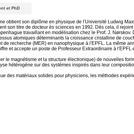
nt et PhD
ne obtient son diplôme en physique de l'Université Ludwig Max
ient son titre de docteur ès sciences en 1992. Dès cela, il rejoint
penhague travaillant en modélisation chez le Prof. J. Nørskov. D
essus atomiques déterminants la croissance cristalline de couch
t de recherche (MER) en nanophysique à l'EPFL. La même année 
ffre et accepte un poste de Professeur Extraordinaire à l'EPFL et
lier le magnétisme et la structure électronique) de nouvelles 
lyse hétérogène sur des systèmes inspirés dans leur composition
que des matériaux solides pour physiciens, les méthodes expéri