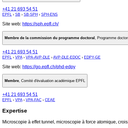
+41 21 693 54 51
EPFL
›
SB
›
SB-SPH
›
SPH-ENS
Site web:
https://sph.epfl.ch/
Membre de la commission du programme doctoral
,
Programme doctor
+41 21 693 54 51
EPFL
›
VPA
›
VPA-AVP-DLE
›
AVP-DLE-EDOC
›
EDPY-GE
Site web:
https://go.epfl.ch/phd-edpy
Membre
,
Comité d'évaluation académique EPFL
+41 21 693 54 51
EPFL
›
VPA
›
VPA-FAC
›
CEAE
Expertise
Microscopie à effet tunnel, microscopie à force atomique, cro