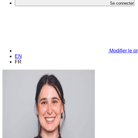
Se connecter
Modifier le pr
EN
FR