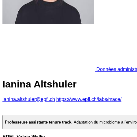
Données administr
Ianina Altshuler
ianina.altshuler@epfl.ch
https://www.epfl.ch/labs/mace/
Professeure assistante tenure track
,
Adaptation du microbiome à l'envi
EPFL Valais Wallis