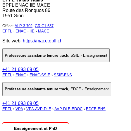
EPFL ENAC IIE MACE
Route des Ronquos 86
1951 Sion
Office
:
ALP 3 702
,
GR C1 537
EPFL
›
ENAC
›
IIE
›
MACE
Site web:
https://mace.epfl.ch
Professeure assistante tenure track
,
SSIE - Enseignement
+41 21 693 69 05
EPFL
›
ENAC
›
ENAC-SSIE
›
SSIE-ENS
Professeure assistante tenure track
,
EDCE - Enseignement
+41 21 693 69 05
EPFL
›
VPA
›
VPA-AVP-DLE
›
AVP-DLE-EDOC
›
EDCE-ENS
Enseignement et PhD