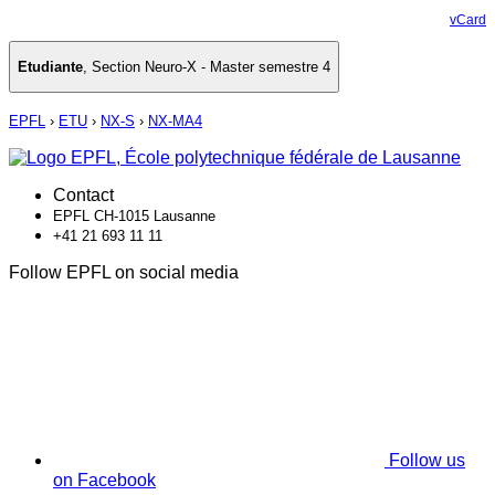
vCard
Etudiante
,
Section Neuro-X - Master semestre 4
EPFL
›
ETU
›
NX-S
›
NX-MA4
Contact
EPFL CH-1015 Lausanne
+41 21 693 11 11
Follow EPFL on social media
Follow us
on Facebook