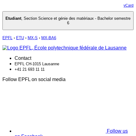
vCard
Etudiant
,
Section Science et génie des matériaux - Bachelor semestre
6
EPFL
›
ETU
›
MX-S
›
MX-BA6
Contact
EPFL CH-1015 Lausanne
+41 21 693 11 11
Follow EPFL on social media
Follow us