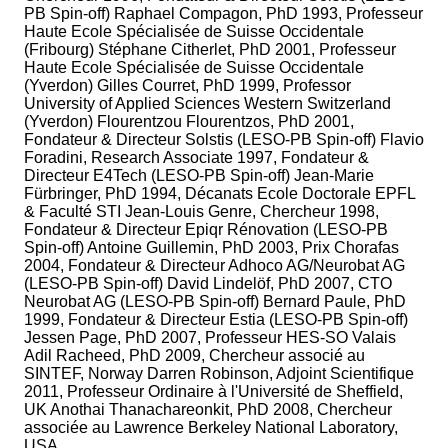
PB Spin-off) Raphael Compagon, PhD 1993, Professeur
Haute Ecole Spécialisée de Suisse Occidentale
(Fribourg) Stéphane Citherlet, PhD 2001, Professeur
Haute Ecole Spécialisée de Suisse Occidentale
(Yverdon) Gilles Courret, PhD 1999, Professor
University of Applied Sciences Western Switzerland
(Yverdon) Flourentzou Flourentzos, PhD 2001,
Fondateur & Directeur Solstis (LESO-PB Spin-off) Flavio
Foradini, Research Associate 1997, Fondateur &
Directeur E4Tech (LESO-PB Spin-off) Jean-Marie
Fürbringer, PhD 1994, Décanats Ecole Doctorale EPFL
& Faculté STI Jean-Louis Genre, Chercheur 1998,
Fondateur & Directeur Epiqr Rénovation (LESO-PB
Spin-off) Antoine Guillemin, PhD 2003, Prix Chorafas
2004, Fondateur & Directeur Adhoco AG/Neurobat AG
(LESO-PB Spin-off) David Lindelöf, PhD 2007, CTO
Neurobat AG (LESO-PB Spin-off) Bernard Paule, PhD
1999, Fondateur & Directeur Estia (LESO-PB Spin-off)
Jessen Page, PhD 2007, Professeur HES-SO Valais
Adil Racheed, PhD 2009, Chercheur associé au
SINTEF, Norway Darren Robinson, Adjoint Scientifique
2011, Professeur Ordinaire à l'Université de Sheffield,
UK Anothai Thanachareonkit, PhD 2008, Chercheur
associée au Lawrence Berkeley National Laboratory,
USA