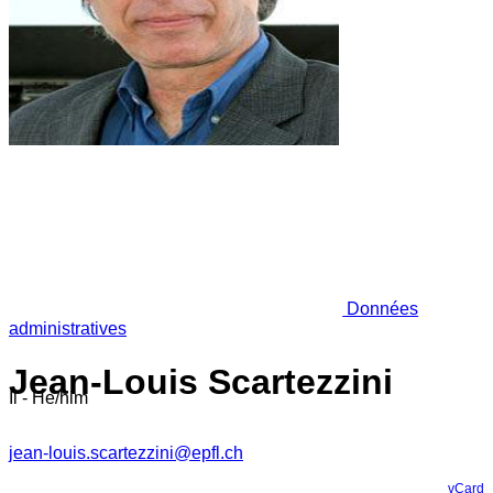
Données
administratives
Jean-Louis Scartezzini
Il - He/him
jean-louis.scartezzini@epfl.ch
vCard