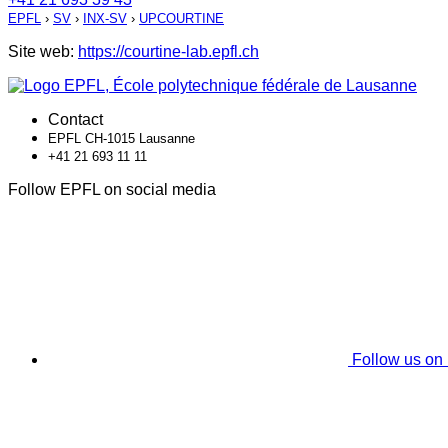
EPFL
›
SV
›
INX-SV
›
UPCOURTINE
Site web:
https://courtine-lab.epfl.ch
Contact
EPFL CH-1015 Lausanne
+41 21 693 11 11
Follow EPFL on social media
Follow us on