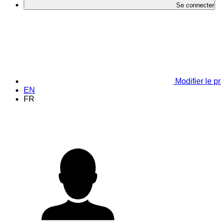
Se connecter
Modifier le pr
EN
FR