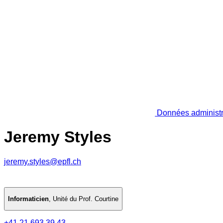
Données administr
Jeremy Styles
jeremy.styles@epfl.ch
Informaticien
,
Unité du Prof. Courtine
+41 21 693 39 43