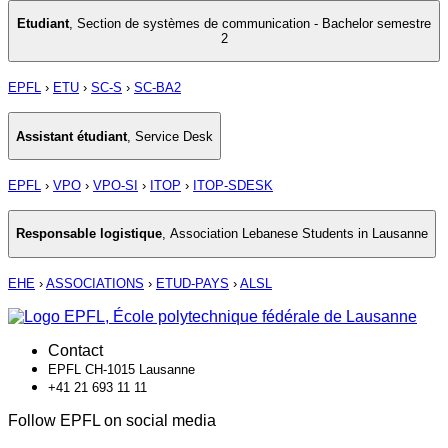
Etudiant
,
Section de systèmes de communication - Bachelor semestre
2
EPFL
›
ETU
›
SC-S
›
SC-BA2
Assistant étudiant
,
Service Desk
EPFL
›
VPO
›
VPO-SI
›
ITOP
›
ITOP-SDESK
Responsable logistique
,
Association Lebanese Students in Lausanne
EHE
›
ASSOCIATIONS
›
ETUD-PAYS
›
ALSL
Contact
EPFL CH-1015 Lausanne
+41 21 693 11 11
Follow EPFL on social media