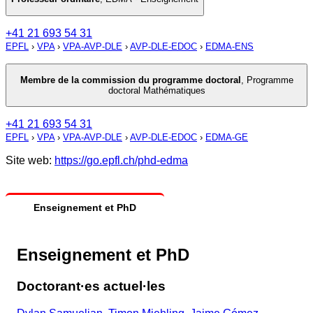
+41 21 693 54 31
EPFL
›
VPA
›
VPA-AVP-DLE
›
AVP-DLE-EDOC
›
EDMA-ENS
Membre de la commission du programme doctoral
,
Programme
doctoral Mathématiques
+41 21 693 54 31
EPFL
›
VPA
›
VPA-AVP-DLE
›
AVP-DLE-EDOC
›
EDMA-GE
Site web:
https://go.epfl.ch/phd-edma
Enseignement et PhD
Enseignement et PhD
Doctorant·es actuel·les