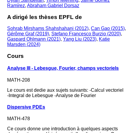
Dylan Samuelian
,
Timon Miehling
,
Jaime Gómez
Ramírez
,
Abraham Gabriel Dorsaz
A dirigé les thèses EPFL de
Sohrab Mirshams Shahshahani (2012)
,
Can Gao (2015)
,
Gérôme Graf (2019)
,
Stefano Francesco Burzio (2020)
,
Gaspard Ohlmann (2021)
,
Yang Liu (2023)
,
Katie
Marsden (2024)
Cours
Analyse III - Lebesgue, Fourier, champs vectoriels
MATH-208
Le cours est dedie aux sujets suivants: -Calcul vectoriel
-Integral de Lebesgue -Analyse de Fourier
Dispersive PDEs
MATH-478
Ce cours donne une introduction à quelques aspects