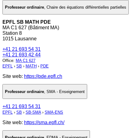
Professeur ordinaire
,
Chaire des équations différentielles partielles
EPFL SB MATH PDE
MA C1 627 (Bâtiment MA)
Station 8
1015 Lausanne
+41 21 693 54 31
+41 21 693 42 44
Office
:
MA C1 627
EPFL
›
SB
›
MATH
›
PDE
Site web:
https://pde.epfl.ch
Professeur ordinaire
,
SMA - Enseignement
+41 21 693 54 31
EPFL
›
SB
›
SB-SMA
›
SMA-ENS
Site web:
https://sma.epfl.ch/
Professeur ordinaire
,
EDMA - Enseignement