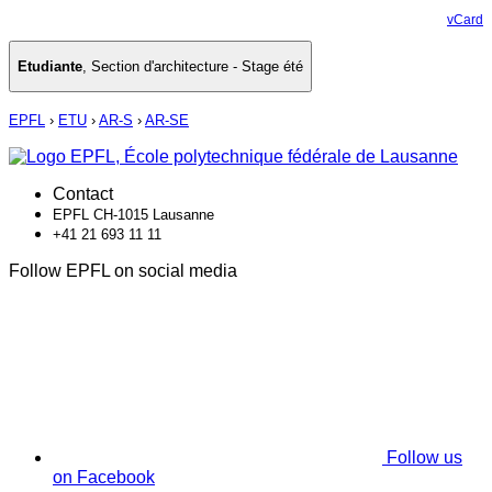
vCard
Etudiante
,
Section d'architecture - Stage été
EPFL
›
ETU
›
AR-S
›
AR-SE
Contact
EPFL CH-1015 Lausanne
+41 21 693 11 11
Follow EPFL on social media
Follow us
on Facebook