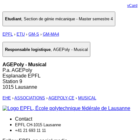
vCard
Etudiant
,
Section de génie mécanique - Master semestre 4
EPFL
›
ETU
›
GM-S
›
GM-MA4
Responsable logistique
,
AGEPoly - Musical
AGEPoly - Musical
P.a. AGEPoly
Esplanade EPFL
Station 9
1015 Lausanne
EHE
›
ASSOCIATIONS
›
AGEPOLY-CE
›
MUSICAL
Contact
EPFL CH-1015 Lausanne
+41 21 693 11 11