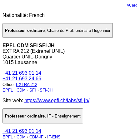
vCard
Nationalité: French
Professeur ordinaire
,
Chaire du Prof. ordinaire Hugonnier
EPFL CDM SFI SFI-JH
EXTRA 212 (Extranef UNIL)
Quartier UNIL-Dorigny
1015 Lausanne
+41 21 693 01 14
+41 21 693 24 66
Office
:
EXTRA 212
EPFL
›
CDM
›
SFI
›
SFI-JH
Site web:
https://www.epfl.ch/labs/sfi-jh/
Professeur ordinaire
,
IF - Enseignement
+41 21 693 01 14
EPFL
›
CDM
›
CDM-IF
›
IF-ENS