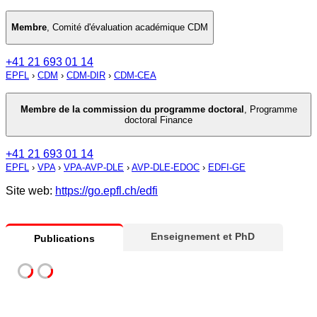
Membre
,
Comité d'évaluation académique CDM
+41 21 693 01 14
EPFL
›
CDM
›
CDM-DIR
›
CDM-CEA
Membre de la commission du programme doctoral
,
Programme
doctoral Finance
+41 21 693 01 14
EPFL
›
VPA
›
VPA-AVP-DLE
›
AVP-DLE-EDOC
›
EDFI-GE
Site web:
https://go.epfl.ch/edfi
Enseignement et PhD
Publications