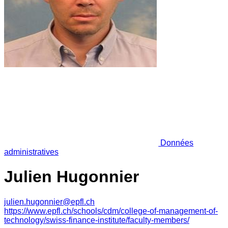
Données
administratives
Julien Hugonnier
julien.hugonnier@epfl.ch
https://www.epfl.ch/schools/cdm/college-of-management-of-
technology/swiss-finance-institute/faculty-members/