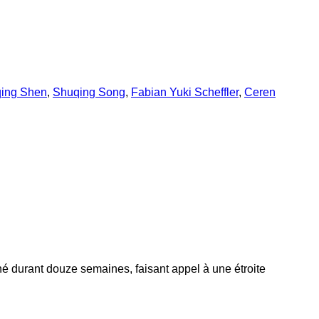
ing Shen
,
Shuqing Song
,
Fabian Yuki Scheffler
,
Ceren
né durant douze semaines, faisant appel à une étroite