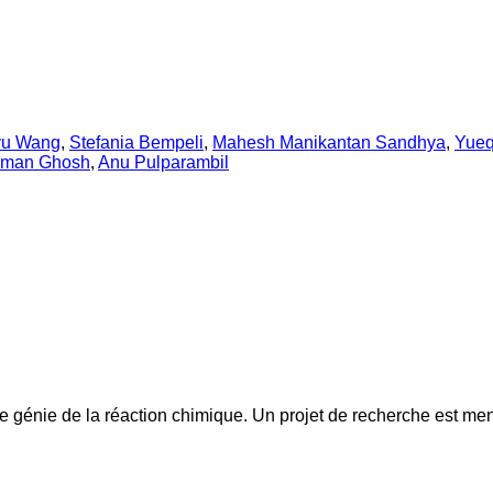
yu Wang
,
Stefania Bempeli
,
Mahesh Manikantan Sandhya
,
Yueq
sman Ghosh
,
Anu Pulparambil
le génie de la réaction chimique. Un projet de recherche est me