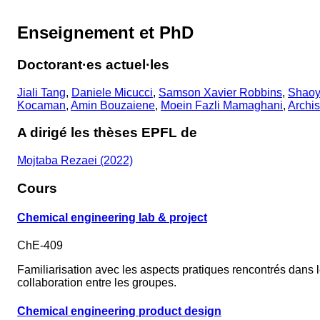
Enseignement et PhD
Doctorant·es actuel·les
Jiali Tang
,
Daniele Micucci
,
Samson Xavier Robbins
,
Shao
Kocaman
,
Amin Bouzaiene
,
Moein Fazli Mamaghani
,
Archi
A dirigé les thèses EPFL de
Mojtaba Rezaei (2022)
Cours
Chemical engineering lab & project
ChE-409
Familiarisation avec les aspects pratiques rencontrés dans 
collaboration entre les groupes.
Chemical engineering product design