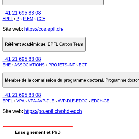
+41 21 695 83 08
EPFL
›
P
›
P-EM
›
CCE
Site web:
https://cce.epfl.ch/
Référent académique
,
EPFL Carbon Team
+41 21 695 83 08
EHE
›
ASSOCIATIONS
›
PROJETS-INT
›
ECT
Membre de la commission du programme doctoral
,
Programme doctora
+41 21 695 83 08
EPFL
›
VPA
›
VPA-AVP-DLE
›
AVP-DLE-EDOC
›
EDCH-GE
Site web:
https://go.epfl.ch/phd-edch
Enseignement et PhD