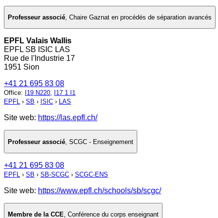
Professeur associé
,
Chaire Gaznat en procédés de séparation avancés
EPFL Valais Wallis
EPFL SB ISIC LAS
Rue de l'Industrie 17
1951 Sion
+41 21 695 83 08
Office
:
I19 N220
,
I17 1 I1
EPFL
›
SB
›
ISIC
›
LAS
Site web:
https://las.epfl.ch/
Professeur associé
,
SCGC - Enseignement
+41 21 695 83 08
EPFL
›
SB
›
SB-SCGC
›
SCGC-ENS
Site web:
https://www.epfl.ch/schools/sb/scgc/
Membre de la CCE
,
Conférence du corps enseignant