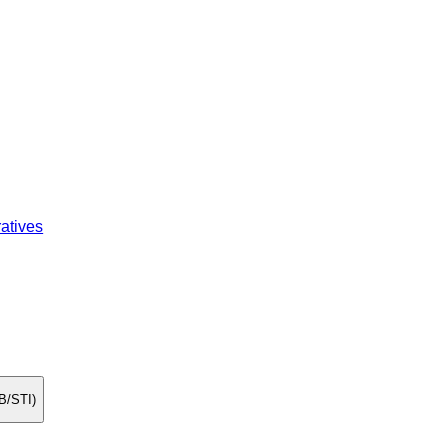
atives
B/STI)