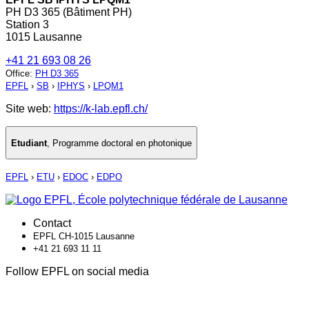
PH D3 365 (Bâtiment PH)
Station 3
1015 Lausanne
+41 21 693 08 26
Office
:
PH D3 365
EPFL
›
SB
›
IPHYS
›
LPQM1
Site web:
https://k-lab.epfl.ch/
Etudiant
,
Programme doctoral en photonique
EPFL
›
ETU
›
EDOC
›
EDPO
Contact
EPFL CH-1015 Lausanne
+41 21 693 11 11
Follow EPFL on social media