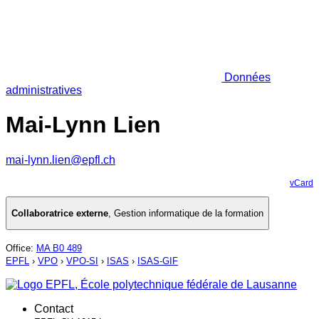
Données
administratives
Mai-Lynn Lien
mai-lynn.lien@epfl.ch
vCard
Collaboratrice externe
,
Gestion informatique de la formation
Office
:
MA B0 489
EPFL
›
VPO
›
VPO-SI
›
ISAS
›
ISAS-GIF
Contact