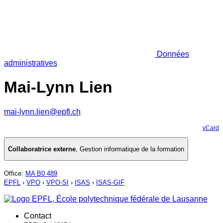
Données
administratives
Mai-Lynn Lien
mai-lynn.lien@epfl.ch
vCard
Collaboratrice externe
,
Gestion informatique de la formation
Office
:
MA B0 489
EPFL
›
VPO
›
VPO-SI
›
ISAS
›
ISAS-GIF
Contact