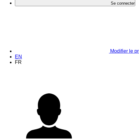
Se connecter
Modifier le pr
EN
FR