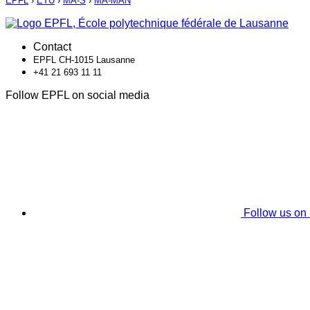
EPFL
›
ETU
›
MA-S
›
MA-MAN
Contact
EPFL CH-1015 Lausanne
+41 21 693 11 11
Follow EPFL on social media
Follow us on