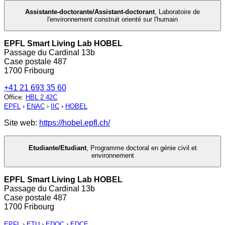
Assistante-doctorante/Assistant-doctorant
,
Laboratoire de
l'environnement construit orienté sur l'humain
EPFL Smart Living Lab HOBEL
Passage du Cardinal 13b
Case postale 487
1700 Fribourg
+41 21 693 35 60
Office
:
HBL 2 42C
EPFL
›
ENAC
›
IIC
›
HOBEL
Site web:
https://hobel.epfl.ch/
Etudiante/Etudiant
,
Programme doctoral en génie civil et
environnement
EPFL Smart Living Lab HOBEL
Passage du Cardinal 13b
Case postale 487
1700 Fribourg
EPFL
›
ETU
›
EDOC
›
EDCE