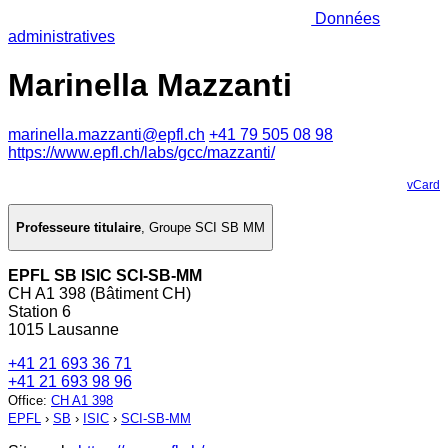
Données
administratives
Marinella Mazzanti
marinella.mazzanti@epfl.ch
+41 79 505 08 98
https://www.epfl.ch/labs/gcc/mazzanti/
vCard
Professeure titulaire
,
Groupe SCI SB MM
EPFL SB ISIC SCI-SB-MM
CH A1 398 (Bâtiment CH)
Station 6
1015 Lausanne
+41 21 693 36 71
+41 21 693 98 96
Office
:
CH A1 398
EPFL
›
SB
›
ISIC
›
SCI-SB-MM