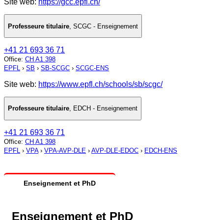
Site web:
https://gcc.epfl.ch/
Professeure titulaire
,
SCGC - Enseignement
+41 21 693 36 71
Office
:
CH A1 398
EPFL
›
SB
›
SB-SCGC
›
SCGC-ENS
Site web:
https://www.epfl.ch/schools/sb/scgc/
Professeure titulaire
,
EDCH - Enseignement
+41 21 693 36 71
Office
:
CH A1 398
EPFL
›
VPA
›
VPA-AVP-DLE
›
AVP-DLE-EDOC
›
EDCH-ENS
Enseignement et PhD
Enseignement et PhD