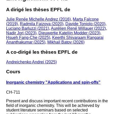
A dirigé les thèses EPFL de
Julie Renée Michelle Andrez (2016)
,
Marta Falcone
(2019)
,
Radmila Faizova (2020)
,
Davide Toniolo (2020)
,
Luciano Barluzzi (2021)
,
Aurélien René Willauer (2022)
,
Nadir Jori (2023)
,
Dieuwertje Katelijn Modder (2023)
,
Hsueh Fang-Che (2025)
,
Keerthi Shivaraam Rangaraj
Ananthakumar (2025)
,
Mikhail Batov (2026)
A co-dirigé les thèses EPFL de
Andreichenko Andrei (2025)
Cours
Inorganic chemistry "Applications and spin-offs"
CH-711
Present and discuss important recent contributions in the
field of inorganic chemistry. This will be achieved by
student literature seminars based on selected