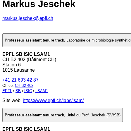
Markus Jeschek
markus.jeschek@epfl.ch
Professeur assistant tenure track
,
Laboratoire de microbiologie synthéti
EPFL SB ISIC LSAM1
CH B2 402 (Bâtiment CH)
Station 6
1015 Lausanne
+41 21 693 42 87
Office
:
CH B2 402
EPFL
›
SB
›
ISIC
›
LSAM1
Site web:
https://www.epfl.ch/labs/lsam/
Professeur assistant tenure track
,
Unité du Prof. Jeschek (SV/SB)
EPFL SB ISIC LSAM1