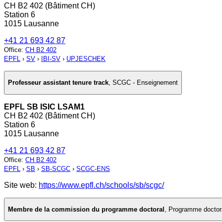
CH B2 402 (Bâtiment CH)
Station 6
1015 Lausanne
+41 21 693 42 87
Office
:
CH B2 402
EPFL
›
SV
›
IBI-SV
›
UPJESCHEK
Professeur assistant tenure track
,
SCGC - Enseignement
EPFL SB ISIC LSAM1
CH B2 402 (Bâtiment CH)
Station 6
1015 Lausanne
+41 21 693 42 87
Office
:
CH B2 402
EPFL
›
SB
›
SB-SCGC
›
SCGC-ENS
Site web:
https://www.epfl.ch/schools/sb/scgc/
Membre de la commission du programme doctoral
,
Programme doctoral