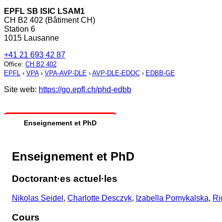
EPFL SB ISIC LSAM1
CH B2 402 (Bâtiment CH)
Station 6
1015 Lausanne
+41 21 693 42 87
Office
:
CH B2 402
EPFL
›
VPA
›
VPA-AVP-DLE
›
AVP-DLE-EDOC
›
EDBB-GE
Site web:
https://go.epfl.ch/phd-edbb
Enseignement et PhD
Enseignement et PhD
Doctorant·es actuel·les
Nikolas Seidel
,
Charlotte Desczyk
,
Izabella Pomykalska
,
Ri
Cours